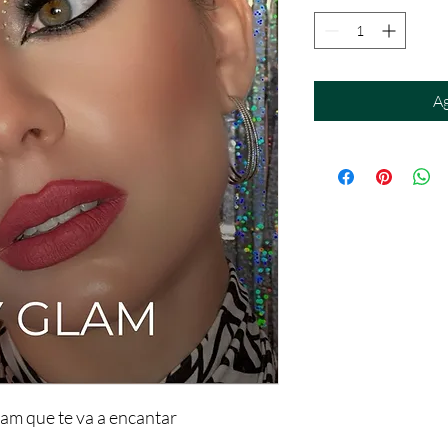
Ag
am que te va a encantar