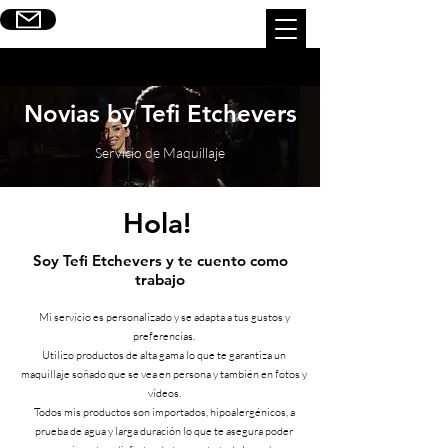
Escribinos
Novias by Tefi Etchevers
Servicio de Maquillaje
Hola!
Soy Tefi Etchevers y te cuento como
trabajo
Mi servicio es personalizado y se adapta a tus gustos y
preferencias.
Utilizo productos de alta gama lo que te garantiza un
maquillaje soñado que se vea en persona y también en fotos y
videos.
Todos mis productos son importados, hipoalergénicos, a
prueba de agua y larga duración lo que te asegura poder