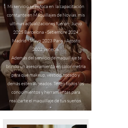
Mi servicio se enfoca en la capacitación
constante en Maquillajes de Novias, mis
ultimas actualizaciones fueron: Junio
2025 Barcelona - Setiembre 2024
Madrid - Mayo 2023 Paris - Agosto
2022 Venecia.
Además del servicio de maquillaje te
brindo un asesoramiento en colorimetría
para que makeup, vestido, tocado y
demás esten alineados. Tengo todos los
conocimientos y herramientas para
realizarte el maquillaje de tus sueños.