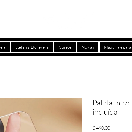
ela
Stefanía Etchevers
Cursos
Novias
Maquillaje par
Paleta mezc
incluída
Precio
$ 490,00