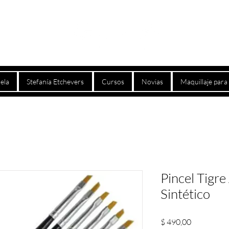
ela
Stefanía Etchevers
Cursos
Novias
Maquillaje par
Pincel Tigre
Sintético
Precio
$ 490,00