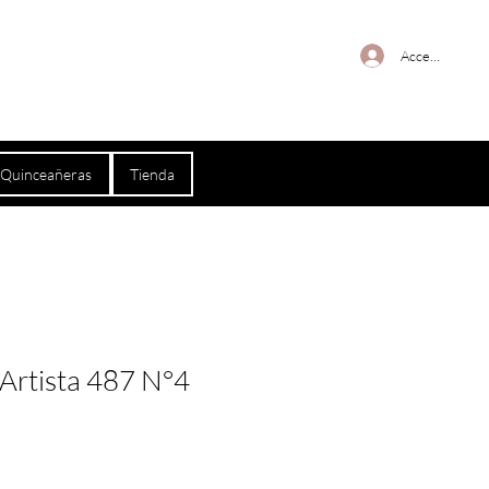
Acceso Glow V
a Quinceañeras
Tienda
 Artista 487 N°4