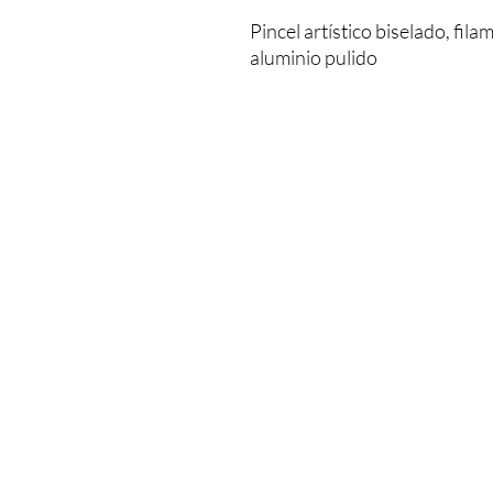
Pincel artístico biselado, fil
aluminio pulido
MENU
Inicio
Servicios
La Escuela
Stefanía Etchevers
Cursos
Novias