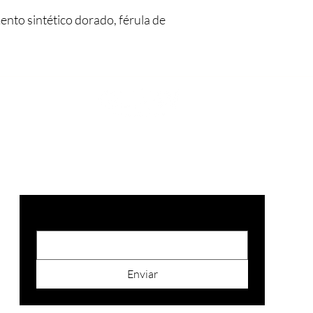
amento sintético dorado, férula de
SUSCRIBITE
Email
*
Enviar